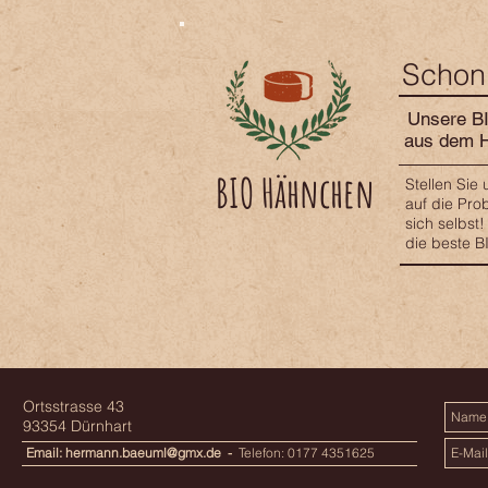
Schon 
Unsere BI
aus dem H
BIO Hähnchen
Stellen Sie
auf die Pr
sich selbst!
die beste B
Ortsstrasse 43
93354 Dürnhart
Email:
hermann.baeuml@gmx.de
-
Telefon: 0177 4351625